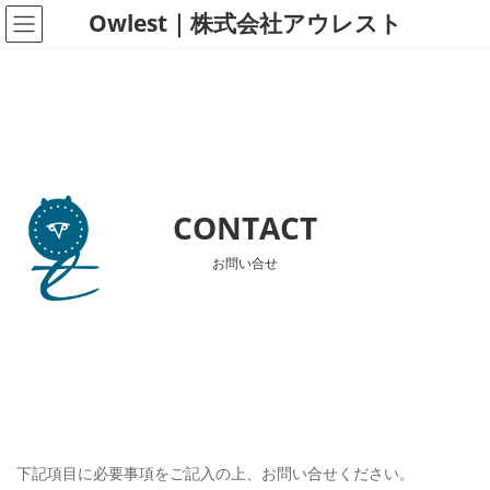
コ
ナ
Owlest｜株式会社アウレスト
ン
ビ
テ
ゲ
ン
ー
ツ
シ
へ
ョ
ス
ン
キ
に
CONTACT
ッ
移
プ
動
お問い合せ
下記項目に必要事項をご記入の上、お問い合せください。