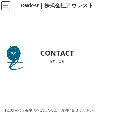
コ
ナ
Owlest｜株式会社アウレスト
ン
ビ
テ
ゲ
ン
ー
ツ
シ
へ
ョ
ス
ン
キ
に
CONTACT
ッ
移
プ
動
お問い合せ
下記項目に必要事項をご記入の上、お問い合せください。