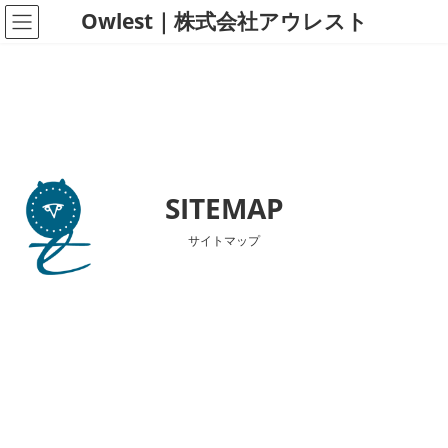
コ
ナ
Owlest｜株式会社アウレスト
ン
ビ
テ
ゲ
ン
ー
ツ
シ
へ
ョ
ス
ン
キ
に
SITEMAP
ッ
移
プ
動
サイトマップ