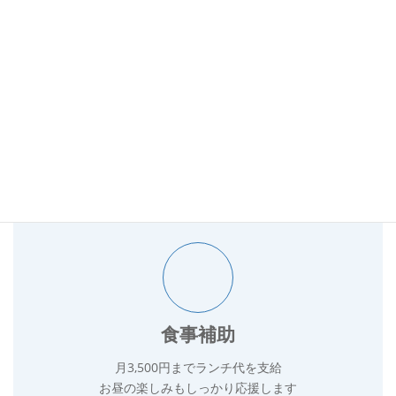
Why Our Team Loves Working Here
働きやすさの理由
「この職場なら自分らしく働ける」——そんな声が集まる理
由があります。
食事補助
月3,500円までランチ代を支給
お昼の楽しみもしっかり応援します